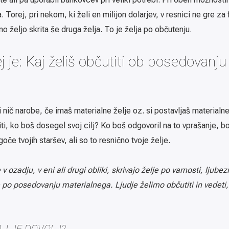
ja. Torej, pri nekom, ki želi en milijon dolarjev, v resnici ne gre 
 željo skrita še druga želja. To je želja po občutenju.
j je: Kaj želiš občutiti ob posedovanju
ič narobe, če imaš materialne želje oz. si postavljaš materialne 
iti, ko boš dosegel svoj cilj? Ko boš odgovoril na to vprašanje, boš
e tvojih staršev, ali so to resnično tvoje želje.
ozadju, v eni ali drugi obliki, skrivajo želje po varnosti, ljubezn
e po posedovanju materialnega. Ljudje želimo občutiti in vedet
AJ JE DOVOLJ?