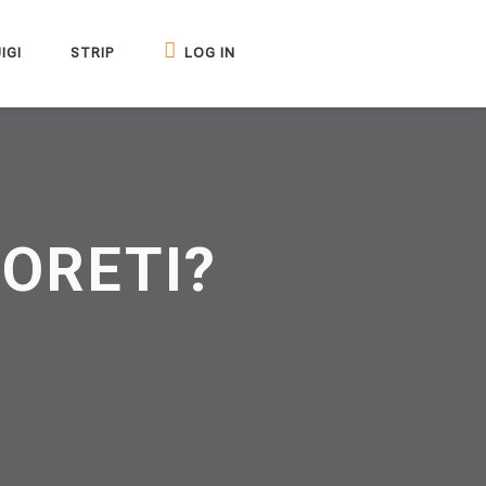
IGI
STRIP
LOG IN
GORETI?