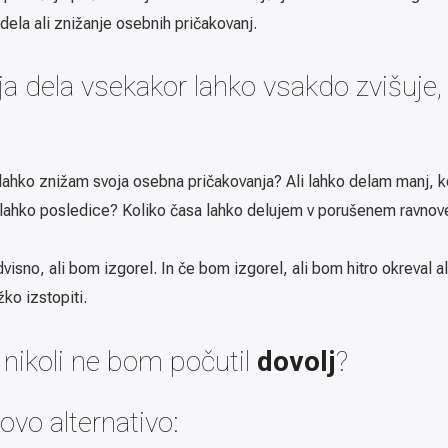
dela ali znižanje osebnih pričakovanj.
a dela vsekakor lahko vsakdo zvišuje,
 lahko znižam svoja osebna pričakovanja? Ali lahko delam manj, k
lahko posledice? Koliko časa lahko delujem v porušenem ravnov
visno, ali bom izgorel. In če bom izgorel, ali bom hitro okreval a
žko izstopiti.
 nikoli ne bom počutil
dovolj
?
vo alternativo: