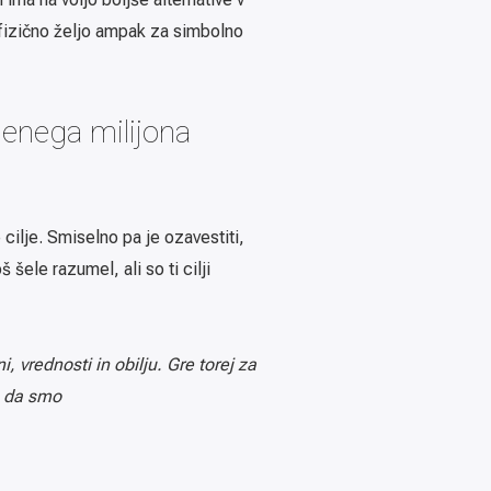
za fizično željo ampak za simbolno
 enega milijona
cilje. Smiselno pa je ozavestiti,
 šele razumel, ali so ti cilji
i, vrednosti in obilju. Gre torej za
i, da smo