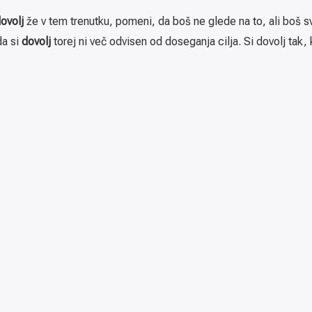
ovolj
že v tem trenutku, pomeni, da boš ne glede na to, ali boš svo
da si
dovolj
torej ni več odvisen od doseganja cilja. Si dovolj tak, 
Sledi skupini ali avtorju