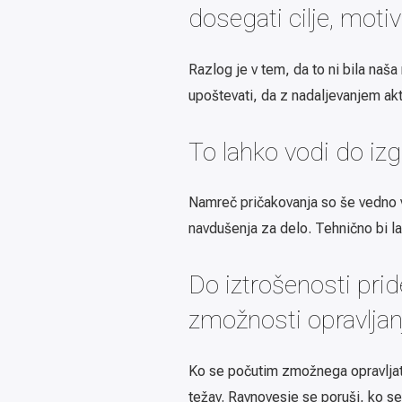
dosegati cilje, moti
Razlog je v tem, da to ni bila naša
upoštevati, da z nadaljevanjem ak
To lahko vodi do izg
Namreč pričakovanja so še vedno v
navdušenja za delo. Tehnično bi lah
Do iztrošenosti pri
zmožnosti opravljan
Ko se počutim zmožnega opravljati
težav. Ravnovesje se poruši, ko se