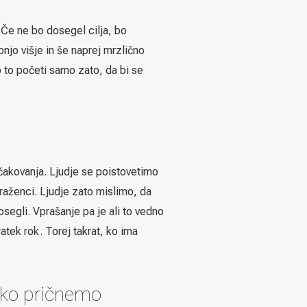
 Če ne bo dosegel cilja, bo
njo višje in še naprej mrzlično
no to početi samo zato, da bi se
čakovanja. Ljudje se poistovetimo
raženci. Ljudje zato mislimo, da
egli. Vprašanje pa je ali to vedno
tek rok. Torej takrat, ko ima
 ko pričnemo