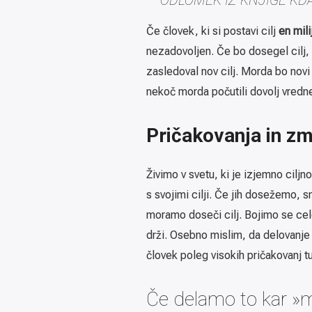
Če človek, ki si postavi cilj
en mili
nezadovoljen. Če bo dosegel cilj, 
zasledoval nov cilj. Morda bo novi 
nekoč morda počutili dovolj vredn
Pričakovanja in z
Živimo v svetu, ki je izjemno cilj
s svojimi cilji. Če jih dosežemo,
moramo doseči cilj. Bojimo se cel
drži. Osebno mislim, da delovanje 
človek poleg visokih pričakovanj t
Če delamo to kar »