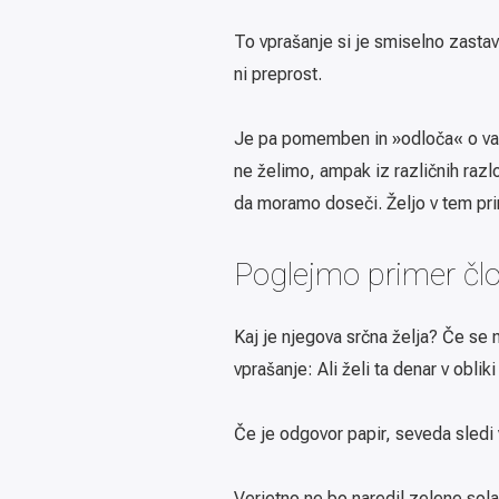
To vprašanje si je smiselno zastav
ni preprost.
Je pa pomemben in »odloča« o vaše
ne želimo, ampak iz različnih raz
da moramo doseči. Željo v tem pri
Poglejmo primer člove
Kaj je njegova srčna želja? Če se
vprašanje: Ali želi ta denar v oblik
Če je odgovor papir, seveda sledi 
Verjetno ne bo naredil zelene solat