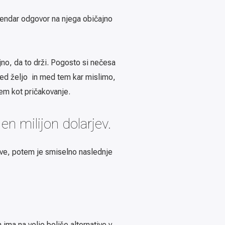
 vendar odgovor na njega običajno
o, da to drži. Pogosto si nečesa
med željo in med tem kar mislimo,
em kot pričakovanje.
 en milijon dolarjev.
ive, potem je smiselno naslednje
 ima na voljo boljše alternative v