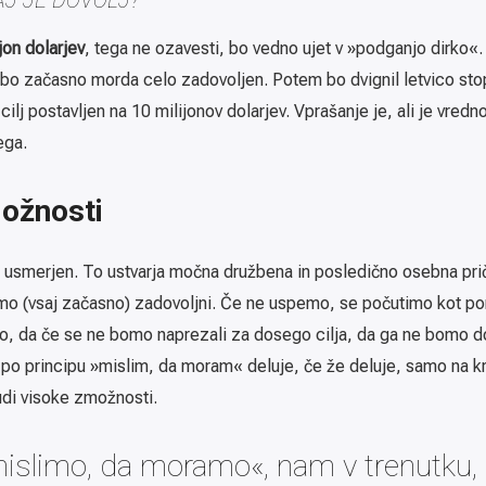
jon dolarjev
, tega ne ozavesti, bo vedno ujet v »podganjo dirko«.
bo začasno morda celo zadovoljen. Potem bo dvignil letvico stop
cilj postavljen na 10 milijonov dolarjev. Vprašanje je, ali je vred
ega.
možnosti
no usmerjen. To ustvarja močna družbena in posledično osebna pri
 smo (vsaj začasno) zadovoljni. Če ne uspemo, se počutimo kot po
o, da če se ne bomo naprezali za dosego cilja, da ga ne bomo dos
po principu »mislim, da moram« deluje, če že deluje, samo na kra
udi visoke zmožnosti.
mislimo, da moramo«, nam v trenutku,