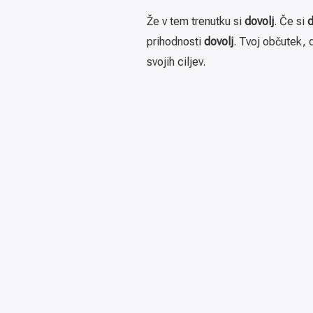
Že v tem trenutku si
dovolj
. Če si
d
prihodnosti
dovolj
. Tvoj občutek, 
svojih ciljev.
O avtorju