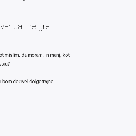
 vendar ne gre
ot mislim, da moram, in manj, kot
esju?
li bom doživel dolgotrajno