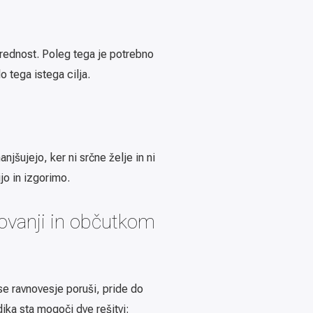
 vrednost. Poleg tega je potrebno
 tega istega cilja.
ujejo, ker ni srčne želje in ni
jo in izgorimo.
kovanji in občutkom
se ravnovesje poruši, pride do
ika sta mogoči dve rešitvi: