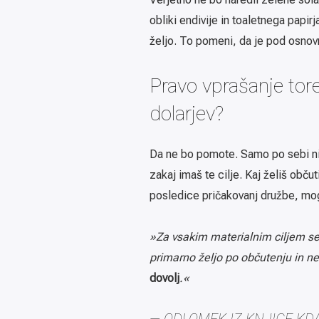
obliki endivije in toaletnega papir
željo. To pomeni, da je pod osnovno
Pravo vprašanje tore
dolarjev?
Da ne bo pomote. Samo po sebi ni n
zakaj imaš te cilje. Kaj želiš občut
posledice pričakovanj družbe, mogoč
»Za vsakim materialnim ciljem se v 
primarno željo po občutenju in n
dovolj
.«
— ODLOMEK IZ KNJIGE KD