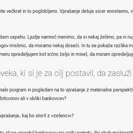
ite večkrat in to poglobljeno. Vprašanje deluje sicer enostavno,
m uspehu. Ljudje namreč menimo, da si nekaj želimo, pa ni nujn
logov mislimo, da moramo nekaj doseči. In tu se pokaže razlika 
meru opredeljujem kot srčno željo in misel, da moram opredeljuj
ka, ki si je za cilj postavil, da zasluži
 malo poigram in pogledam na to vprašanje z materialne perspekt
i bitcoinov ali v obliki bankovcev?
vprašanje, kaj bo storil z »zelenci«?
e ali pa uporabil bankovcev pri veliki potrebi. Pri obeh možnostih