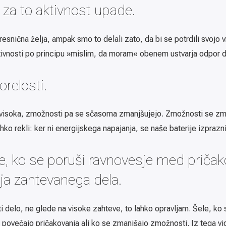
v za to aktivnost upade.
 resnična želja, ampak smo to delali zato, da bi se potrdili svojo
tivnosti po principu »mislim, da moram« obenem ustvarja odpor do
orelosti.
isoka, zmožnosti pa se sčasoma zmanjšujejo. Zmožnosti se zmanjš
ko rekli: ker ni energijskega napajanja, se naše baterije izprazni
de, ko se poruši ravnovesje med priča
ja zahtevanega dela.
 delo, ne glede na visoke zahteve, to lahko opravljam. Šele, ko 
 povečajo pričakovanja ali ko se zmanjšajo zmožnosti. Iz tega vid